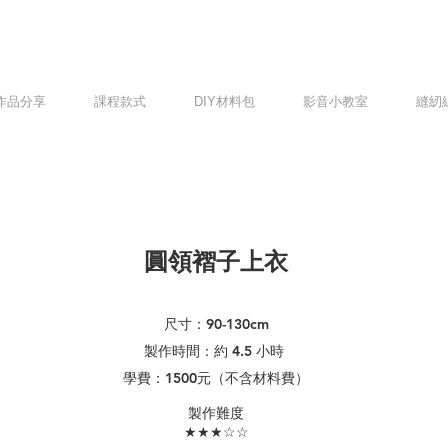
作品分享
課程款式
DIY材料包
影音小教室
縫紉
圓領褶子上衣
尺寸：90-13
0cm
製作時間：約 4.5 小時
學費：1500元（不含材料費）
​製作難度
★★★☆☆