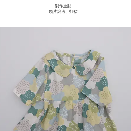
製作重點
​領片滾邊、打褶