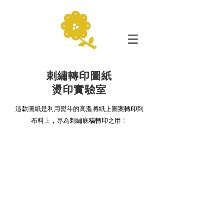
刺繡轉印圖紙
燙印實驗室
這款圖紙是利用熨斗的高溫將紙上圖案轉印到
布料上，專為刺繡底稿轉印之用！