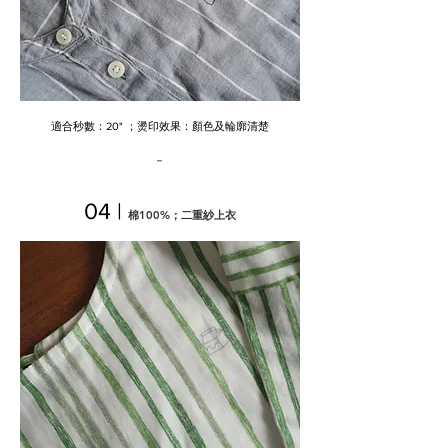
​適合秒數：20" ；燙印效果：顏色及輪廓清楚
－
04 |
棉100%；二重紗上衣