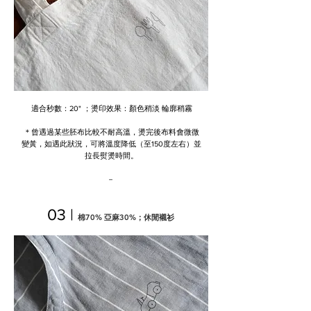
​適合秒數：20" ；燙印效果：顏色稍淡 輪廓稍霧
＊曾遇過某些胚布比較不耐高溫，燙完後布料會微微
變黃，如遇此狀況，可將溫度降低（至150度左右）並
拉長熨燙時間。
－
03 |
棉70% 亞麻30%；休閒襯衫