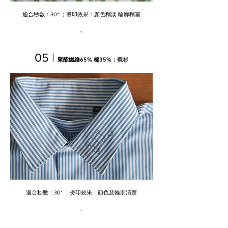
​適合秒數：30" ；燙印效果：顏色稍淡 輪廓稍霧
－
05 |
聚酯纖維65% 棉35%
；
襯衫
​適合秒數：30" ；燙印效果：顏色及輪廓清楚
－