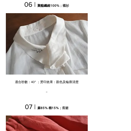
06 |
聚酯纖維100%
；
襯衫
​適合秒數：40" ；燙印效果：顏色及輪廓清楚
－
07 |
麻85% 棉15%
；
長裙