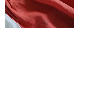
​適合秒數：40" ；燙印效果：顏色及輪廓清楚
＊有些棉麻布麻的成分偏高，熨燙太久布料會發亮，
看起來像變色，但置放一會兒又會變回原本的樣子。
當然，布底顏色越深，也會讓圖案比較不明顯喔！
－