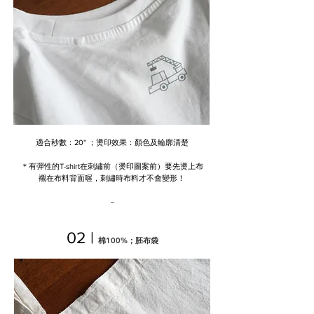
​適合秒數：20" ；燙印效果：顏色及輪廓清楚
＊有彈性的T-shirt在刺繡前（燙印圖案前）要先燙上布
襯在布料背面喔，刺繡時布料才不會變形！
－
02 |
棉100%；胚布袋