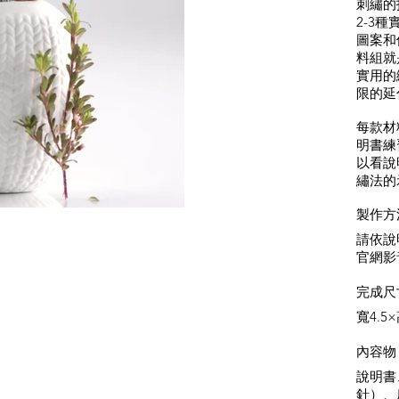
刺繡的
2-3
圖案和
料組就
實用的
限的延
每款材
明書練
以看說
繡法的
製作方
請依說
官網影
完成尺
寬4.5
內容物
說明書
針）、