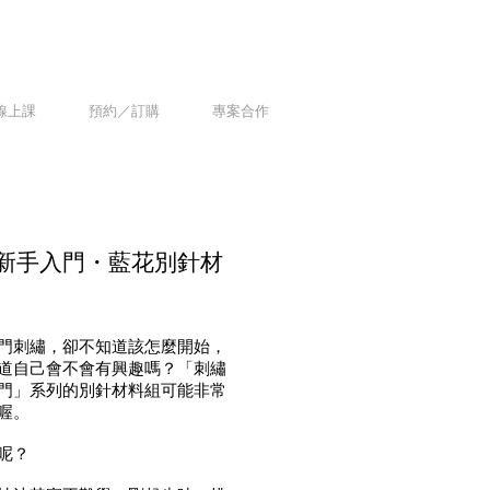
線上課
預約／訂購
專案合作
新手入門・藍
花別針材
門刺繡，卻不知道該怎麼開始，
道自己會不會有興趣嗎？
「刺繡
門」系列的別針材料組可能非常
喔。
呢？