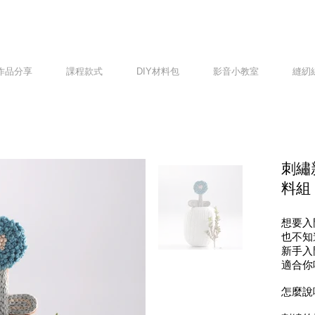
作品分享
課程款式
DIY材料包
影音小教室
縫紉
刺繡
料組
想要入
也不知
新手入
適合你
怎麼說