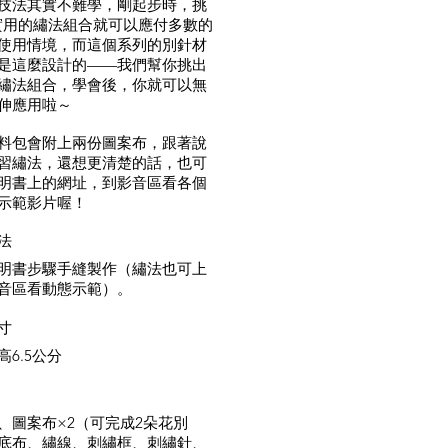
技法其實不難學，剛起步時，挑
種實用的繡法組合就可以應付多數的
使用情境，而這個系列的別針材
是這麼設計的——我們幫你挑出
繡法組合，學會後，你就可以無
伸應用啦～
料包會附上兩份圖案布，跟著說
習繡法，還想更清楚的話，也可
明書上的網址，到影音區看各個
示範影片喔！
法
明書步驟手縫製作（繡法也可上
音區看動態示範）。
寸
×高6.5公分
、圖案布×2（可完成2朵花別
底布、繡線、刺繡框、刺繡針、