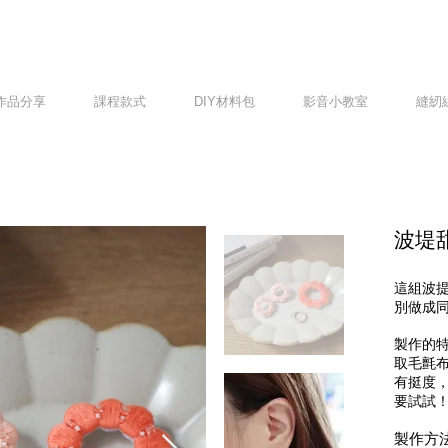
作品分享
課程款式
DIY材料包
影音小教室
縫紉
波堤
這組波
別做成
製作的
取毛氈
有挺度
要試試
製作方