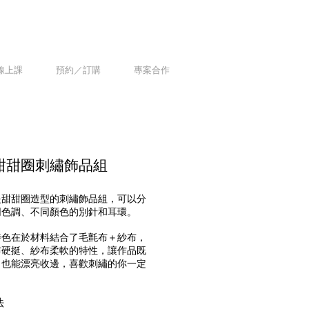
線上課
預約／訂購
專案合作
甜甜圈刺繡飾品組
提甜甜圈造型的刺繡飾品組，可以分
同色調、不同顏色的別針和耳環。
特色在於材料結合了毛氈布＋紗布，
布硬挺、紗布柔軟的特性，讓作品既
，也能漂亮收邊，喜歡刺繡的你一定
！
法