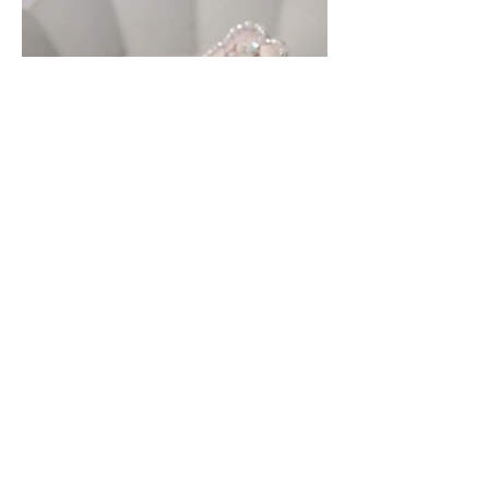
迷人的刺繡耳環_花朵
『戴上耳環，會比自己本來的樣子漂亮1.5
倍！』不要不相信，迷人的刺繡耳環絕對是穿
搭亮點，可以仙氣、可以浪漫、可以活潑、可
以繽紛，小小的耳環風情萬種！
製作方法
掃描說明書上的QR code，跟著影片教學，你
可以學會刺繡工具的使用方式，也可以在我們