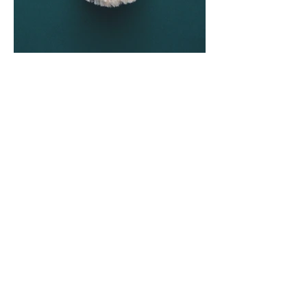
Out
of
華麗的獅子刺繡材料組
gallery
真美！華麗的獅子！
有一種大人感的優雅可愛。
氣質的繡線配色搭配上特殊的毛線材質，有一
種隱約放閃的華麗感：）
製作方式意外簡單，搭配全影片教學，新手一
定也能完成喔。
使用方法
掃描說明書上的QR code，全程影片教學跟著
做！
完成尺寸