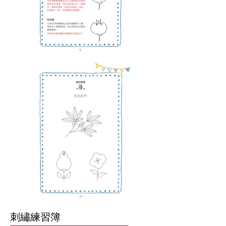
刺繡練習簿