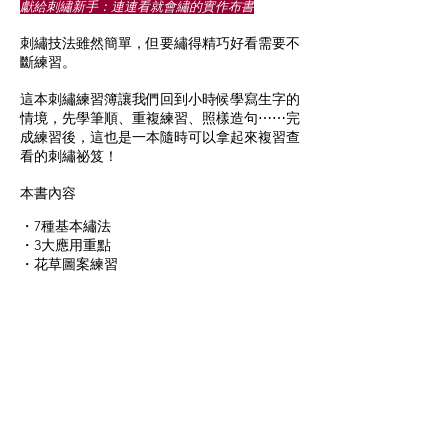
獻給刺繡新手：連連看就會繡的實作布書
刺繡技法雖然簡單，但要繡得精巧好看需要不
斷練習。
這本刺繡練習簿讓我們回到小時候學寫生字的
情境，先學筆順、重複練習、照樣造句⋯⋯完
成練習後，這也是一本隨時可以拿起來複習查
看的刺繡祕笈！
本書內容
・7種基本繡法
・3大應用重點
・花草圖案練習
本書尺寸
寬16.3×高21.5公分
內容物
刺繡練習簿、繡線、刺繡針
*如果是全新新手（不會使用繡線、繡框者）