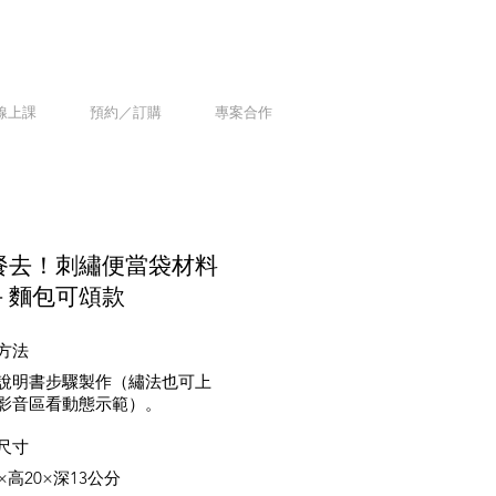
線上課
預約／訂購
專案合作
餐去！
刺繡便當袋材料
－
麵包可頌款
方法
說明書步驟製作（繡法也可上
影音區看動態示範）。
尺寸
×高20×深13公分