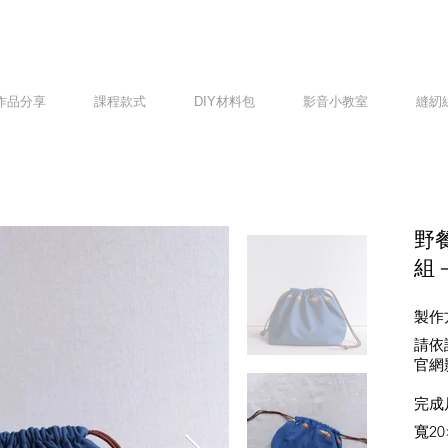
作品分享
課程款式
DIY材料包
影音小教室
縫紉
野
組
製作
請依
官網
完成
寬20