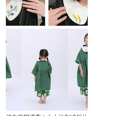
把衣服變漂亮！大人的刺繡領片
－金葉