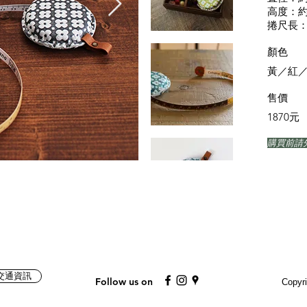
高度：約
​捲尺長：
​顏色
黃／紅
售價
1870元
​購買前
Mail
交通資訊
Follow us on
Copyr