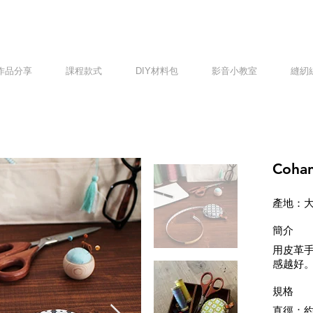
作品分享
課程款式
DIY材料包
影音小教室
縫紉
Coh
產地：
簡介
用皮革
感越好
​規格
直徑：約