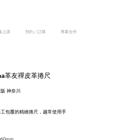
線上課
預約／訂購
專案合作
ana革友禪皮革捲尺
大阪 神奈川
手工包覆的精緻捲尺，越常使用手
。
60mm