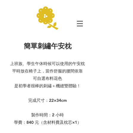
簡單刺繡午安枕
上班族、學生午休時候可以使用的午安枕
平時放在椅子上，當作舒服的腰間依靠
​可自選布料花色
是初學者很棒的刺繡＋機縫雙體驗！
完成尺寸：22
×34cm
製作時間：2 小時
學費：840 元（含材料費及枕芯×1）