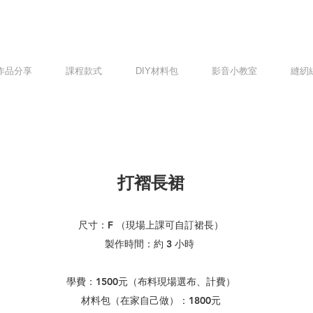
作品分享
課程款式
DIY材料包
影音小教室
縫紉
打褶長裙
尺寸：F （現場上課可自訂裙長）
製作時間：約 3 小時
學費：1500元（布料現場選布、計費）
​​材料包（在家自己做）：
1800元